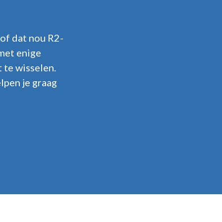
 of dat nou R2-
 met enige
 te wisselen.
elpen je graag