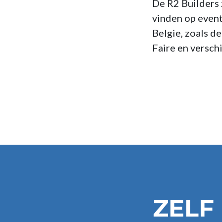
De R2 Builders 
vinden op even
Belgie, zoals 
Faire en versch
ZELF